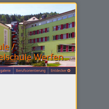
le /
elschule Werfen
galerie
Berufsorientierung
Entdecker