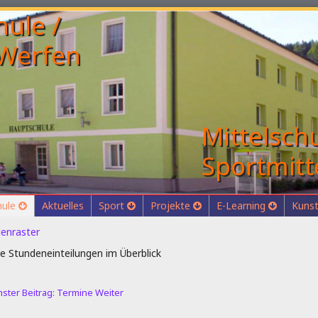
Mittelschu
Sportmitt
hule
Aktuelles
Sport
Projekte
E-Learning
Kunst
enraster
e Stundeneinteilungen im Überblick
ster Beitrag: Termine
Weiter