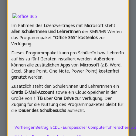
Im Rahmen des Lizenzvertrages mit Microsoft steht
allen SchülerInnen und LehrerInnen
der SMS/MS Werfen
das Programmpaket "
Office 365
"
kostenlos
zur
Verfügung.
Dieses Programmpaket kann pro SchülerIn bzw. LehrerIn
auf bis zu fünf Geräten installiert werden. Außerdem
können
alle
zusätzlichen
Apps
von
Microsoft
(z.B. Word,
Excel, Share Point, One Note, Power Point)
kostenfrei
genutzt
werden.
Zusätzlich steht den SchülerInnen und LehrerInnen ein
Gratis E-Mail-Account
sowie ein Cloud-Speicher in der
Größe von
1 TB
über
One Drive
zur Verfügung. Der
Zugang für die Nutzung des Programmpaketes bleibt für
die
Dauer des Schulbesuchs
aufrecht.
Vorheriger Beitrag: ECDL - Europäischer Computerführerschein
Zu