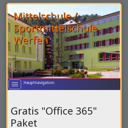
Mittelschule /
Sportmittelschule
Werfen
Toggle
navigation
Gratis "Office 365"
Paket