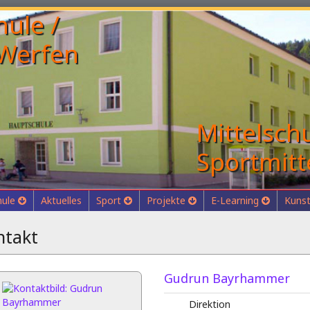
Mittelschu
Sportmitt
hule
Aktuelles
Sport
Projekte
E-Learning
Kunst
ntakt
Gudrun Bayrhammer
Direktion