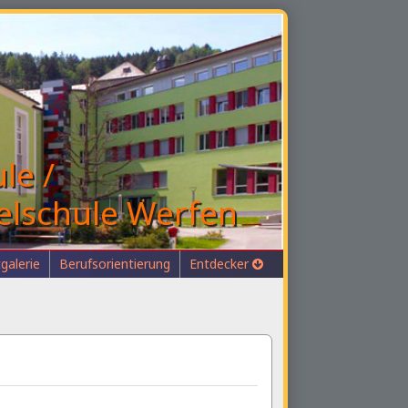
le /
elschule Werfen
galerie
Berufsorientierung
Entdecker