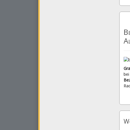
Be
A
Gra
bei
Bez
Rad
We