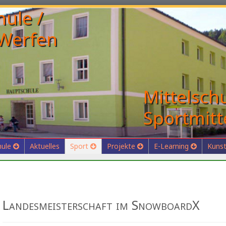
Mittelschu
Sportmitt
hule
Aktuelles
Sport
Projekte
E-Learning
Kunst
Landesmeisterschaft im SnowboardX