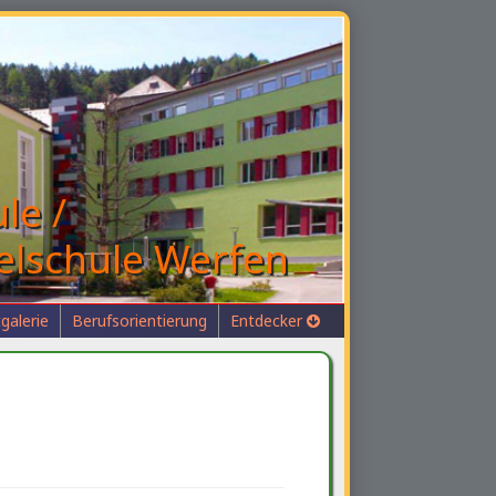
le /
elschule Werfen
galerie
Berufsorientierung
Entdecker