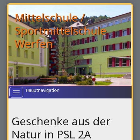
Mittelschule /
Sportmittelschule
Werfen
Toggle
navigation
Geschenke aus der
Natur in PSL 2A