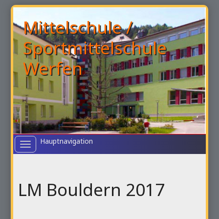
Mittelschule /
Sportmittelschule
Werfen
Toggle
navigation
LM Bouldern 2017