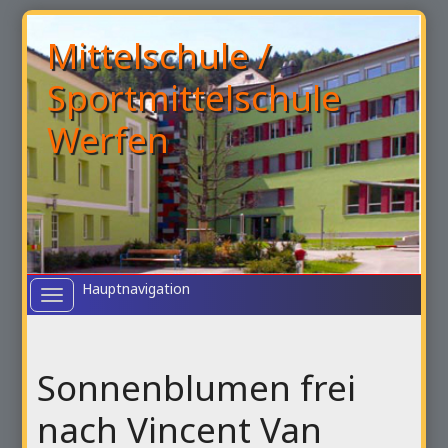
Mittelschule /
Sportmittelschule
Werfen
Toggle
navigation
Sonnenblumen frei
nach Vincent Van