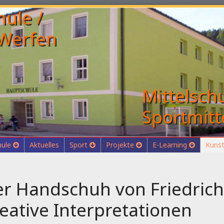
Mittelschu
Sportmitt
hule
Aktuelles
Sport
Projekte
E-Learning
Kunst
r Handschuh von Friedrich S
eative Interpretationen