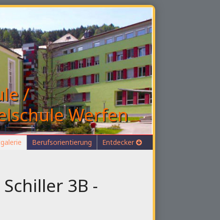
le /
elschule Werfen
galerie
Berufsorientierung
Entdecker
chiller 3B -