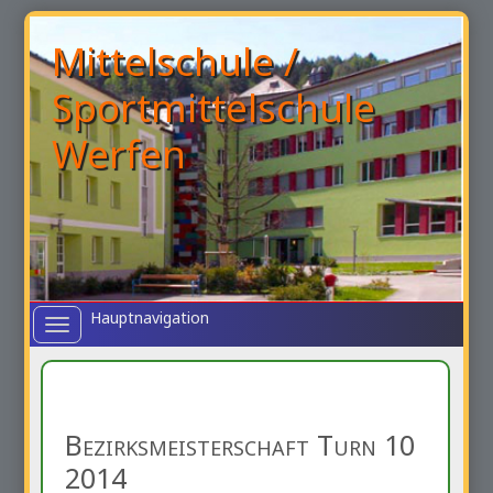
Mittelschule /
Sportmittelschule
Werfen
Toggle
navigation
Bezirksmeisterschaft Turn 10
2014